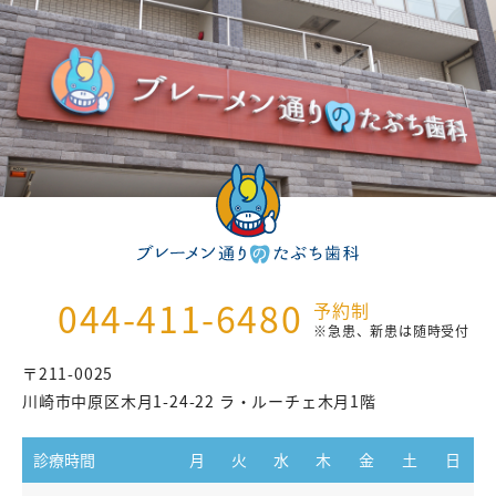
の
ペ
ー
ジ
送
り
044-411-6480
予約制
※急患、新患は随時受付
〒211-0025
川崎市中原区木月1-24-22 ラ・ルーチェ木月1階
診療時間
月
火
水
木
金
土
日