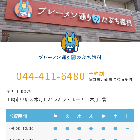
044-411-6480
予約制
※急患、新患は随時受付
〒211-0025
川崎市中原区木月1-24-22 ラ・ルーチェ木月1階
診療時間
月
火
水
木
金
土
日
09:00-13:30
●
●
●
●
●
●
ー