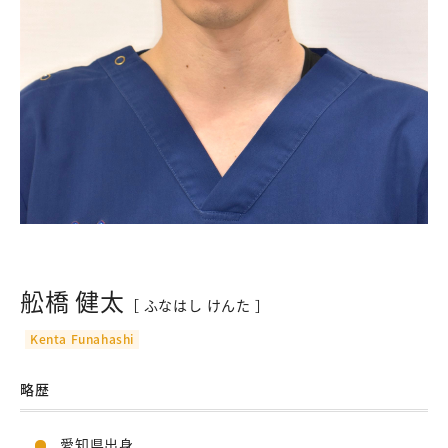
舩橋 健太
［ ふなはし けんた ］
Kenta Funahashi
略歴
愛知県出身