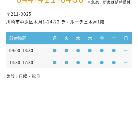
※急患、新患は随時受付
〒211-0025
川崎市中原区木月1-24-22 ラ・ルーチェ木月1階
診療時間
月
火
水
木
金
土
日
09:00-13:30
●
●
●
●
●
●
ー
14:30-17:30
●
●
●
●
●
●
ー
休診：日曜・祝日